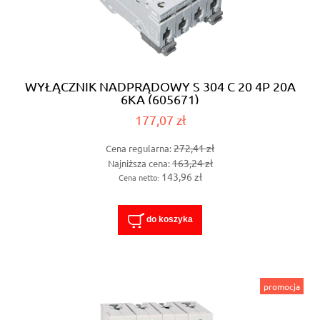
WYŁĄCZNIK NADPRĄDOWY S 304 C 20 4P 20A
6KA (605671)
177,07 zł
272,41 zł
Cena regularna:
163,24 zł
Najniższa cena:
143,96 zł
Cena netto:
do koszyka
promocja