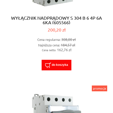
WYŁĄCZNIK NADPRĄDOWY S 304 B 6 4P 6A
6KA (605566)
200,20 zł
308,00 zł
Cena regularna:
184,57 zł
Najniższa cena:
162,76 zł
Cena netto:
do koszyka
promocja