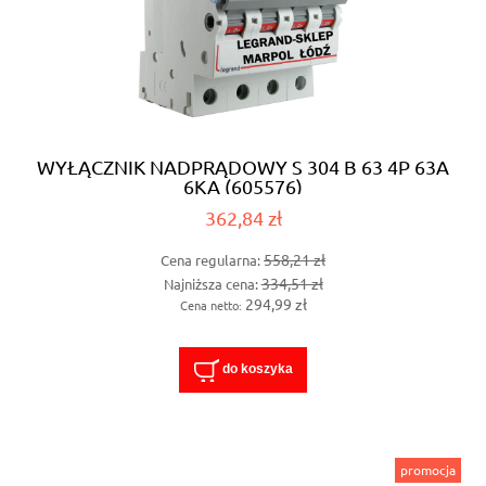
WYŁĄCZNIK NADPRĄDOWY S 304 B 63 4P 63A
6KA (605576)
362,84 zł
558,21 zł
Cena regularna:
334,51 zł
Najniższa cena:
294,99 zł
Cena netto:
do koszyka
promocja