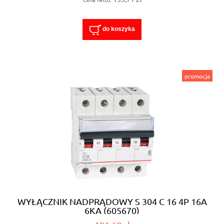
do koszyka
promocja
WYŁĄCZNIK NADPRĄDOWY S 304 C 16 4P 16A
6KA (605670)