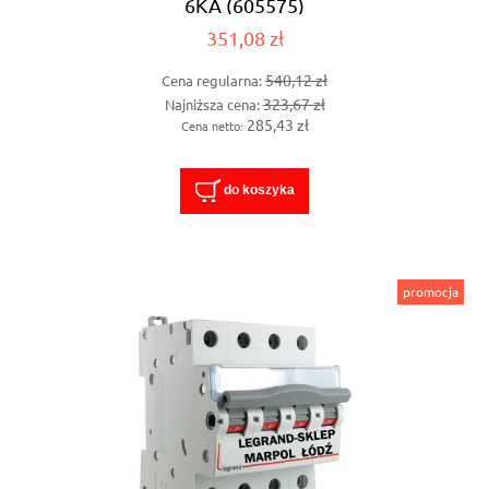
6KA (605575)
351,08 zł
540,12 zł
Cena regularna:
323,67 zł
Najniższa cena:
285,43 zł
Cena netto:
do koszyka
promocja