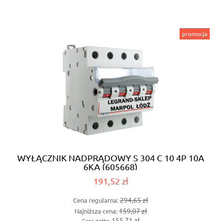
promocja
WYŁĄCZNIK NADPRĄDOWY S 304 C 10 4P 10A
6KA (605668)
191,52 zł
294,65 zł
Cena regularna:
159,07 zł
Najniższa cena:
155,71 zł
Cena netto: