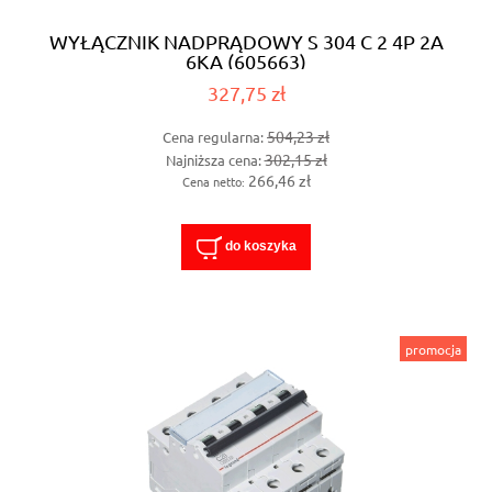
WYŁĄCZNIK NADPRĄDOWY S 304 C 2 4P 2A
6KA (605663)
327,75 zł
504,23 zł
Cena regularna:
302,15 zł
Najniższa cena:
266,46 zł
Cena netto:
do koszyka
promocja