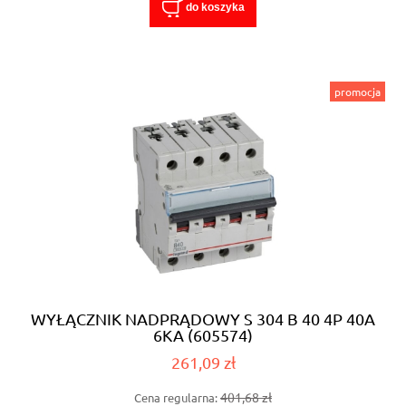
do koszyka
promocja
WYŁĄCZNIK NADPRĄDOWY S 304 B 40 4P 40A
6KA (605574)
261,09 zł
401,68 zł
Cena regularna: