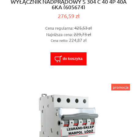
WYŁĄCZNIK NADPRĄDOWY S 304 C 40 4P 40A
6KA (605674)
276,59 zł
425,53 zł
Cena regularna:
229,73 zł
Najniższa cena:
224,87 zł
Cena netto:
do koszyka
promocja