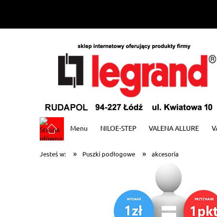
Menu
NILOE-STEP
VALENA ALLURE
V
»
»
Jesteś w:
Puszki podłogowe
akcesoria