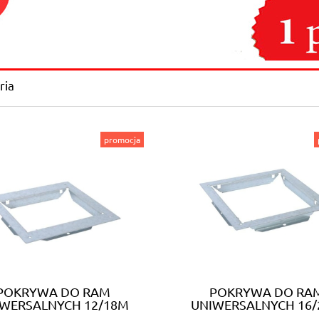
ria
promocja
POKRYWA DO RAM
POKRYWA DO RA
WERSALNYCH 12/18M
UNIWERSALNYCH 16
(088082)
(088083)