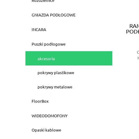
Rozdzielnice
GNIAZDA PODŁOGOWE
RA
INCARA
PODŁ
Puszki podłogowe
C
akcesoria
pokrywy plastikowe
pokrywy metalowe
FloorBox
WIDEODOMOFONY
Opaski kablowe