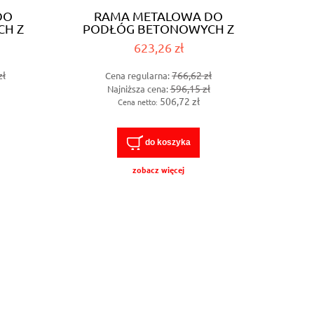
DO
RAMA METALOWA DO
H Z
PODŁÓG BETONOWYCH Z
/24M
SAMOREGULACJĄ 8/12M
623,26 zł
zł
766,62 zł
Cena regularna:
596,15 zł
Najniższa cena:
506,72 zł
Cena netto:
do koszyka
zobacz więcej