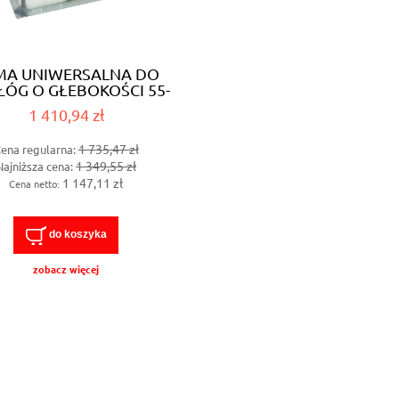
MA UNIWERSALNA DO
ÓG O GŁEBOKOŚCI 55-
150mm
1 410,94 zł
1 735,47 zł
ena regularna:
1 349,55 zł
Najniższa cena:
1 147,11 zł
Cena netto:
do koszyka
zobacz więcej