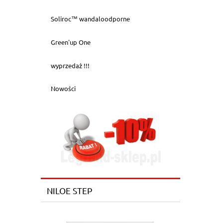
Soliroc™ wandaloodporne
Green'up One
wyprzedaż !!!
Nowości
NILOE STEP