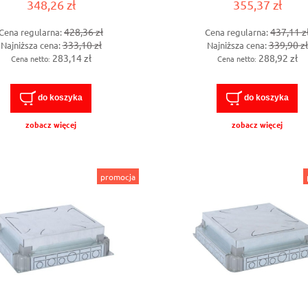
348,26 zł
355,37 zł
428,36 zł
437,11 z
Cena regularna:
Cena regularna:
333,10 zł
339,90 zł
Najniższa cena:
Najniższa cena:
283,14 zł
288,92 zł
Cena netto:
Cena netto:
do koszyka
do koszyka
zobacz więcej
zobacz więcej
promocja