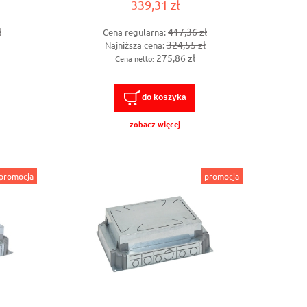
339,31 zł
ł
417,36 zł
Cena regularna:
324,55 zł
Najniższa cena:
275,86 zł
Cena netto:
do koszyka
zobacz więcej
promocja
promocja