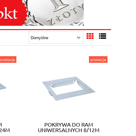
promocja
promocja
M
POKRYWA DO RAM
/24M
UNIWERSALNYCH 8/12M
(088081)