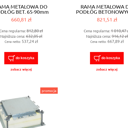
AMA METALOWA DO
RAMA METALOWA 
DŁÓG BET. 65-90mm
PODŁÓG BETONOWYC
12/18M(088091)
SAMOREGULACJĄ 16
660,81 zł
821,51 zł
812,80 zł
1 010,47 
Cena regularna:
Cena regularna:
632,05 zł
916,12 zł
Najniższa cena:
Najniższa cena:
537,24 zł
667,89 zł
Cena netto:
Cena netto:
do koszyka
do koszyka
zobacz więcej
zobacz więcej
promocja