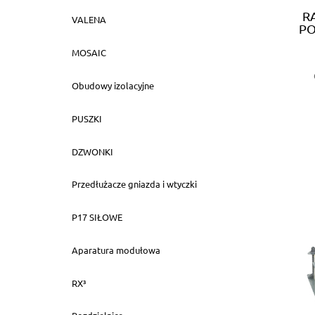
R
VALENA
PO
MOSAIC
Obudowy izolacyjne
PUSZKI
DZWONKI
Przedłużacze gniazda i wtyczki
P17 SIŁOWE
Aparatura modułowa
RX³