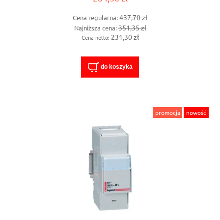
437,70 zł
Cena regularna:
351,35 zł
Najniższa cena:
231,30 zł
Cena netto:
do koszyka
promocja
nowość