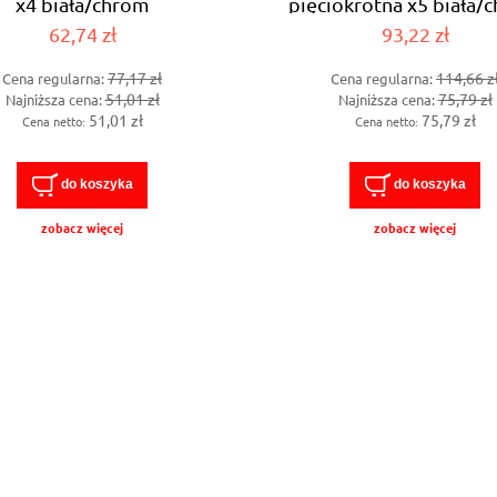
x4 biała/chrom
pięciokrotna x5 biała/
oma/pionowa (754034)
pozioma/pionowa (75
62,74 zł
93,22 zł
77,17 zł
114,66 z
Cena regularna:
Cena regularna:
51,01 zł
75,79 zł
Najniższa cena:
Najniższa cena:
51,01 zł
75,79 zł
Cena netto:
Cena netto:
do koszyka
do koszyka
zobacz więcej
zobacz więcej