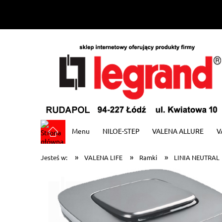
Menu
NILOE-STEP
VALENA ALLURE
V
»
»
»
Jesteś w:
VALENA LIFE
Ramki
LINIA NEUTRAL