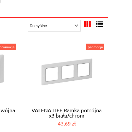
promocja
promocja
dwójna
VALENA LIFE Ramka potrójna
x3 biała/chrom
4032)
pozioma/pionowa (754033)
43,69 zł