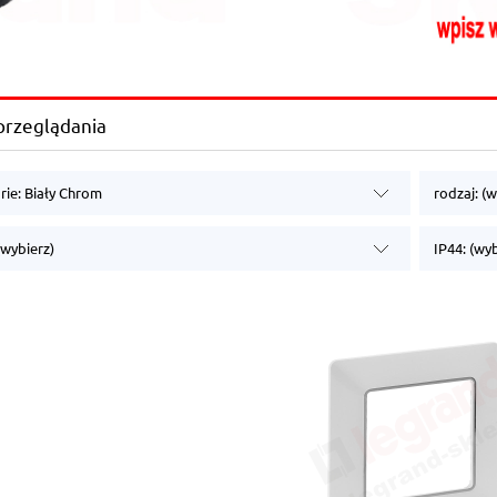
przeglądania
rie: Biały Chrom
rodzaj: (w
(wybierz)
IP44: (wy