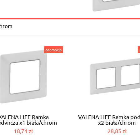
Chrom
promocja
VALENA LIFE Ramka
VALENA LIFE Ramka po
edyncza x1 biała/chrom
x2 biała/chrom
(754031)
pozioma/pionowa (75
18,74 zł
28,85 zł