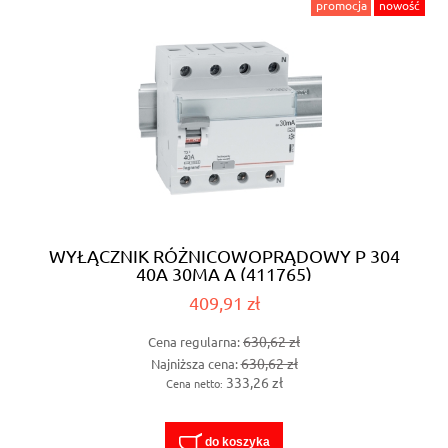
promocja
nowość
WYŁĄCZNIK RÓŻNICOWOPRĄDOWY P 304
40A 30MA A (411765)
409,91 zł
630,62 zł
Cena regularna:
630,62 zł
Najniższa cena:
333,26 zł
Cena netto:
do koszyka