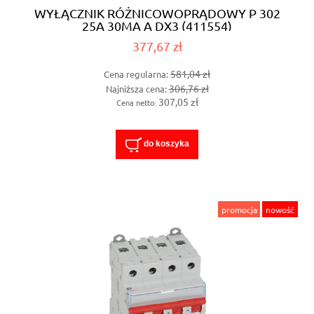
WYŁĄCZNIK RÓŻNICOWOPRĄDOWY P 302
25A 30MA A DX3 (411554)
377,67 zł
581,04 zł
Cena regularna:
306,76 zł
Najniższa cena:
307,05 zł
Cena netto:
do koszyka
promocja
nowość