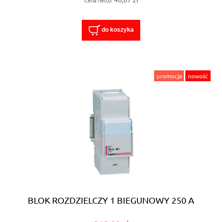
Cena netto:
do koszyka
promocja
nowość
BLOK ROZDZIELCZY 1 BIEGUNOWY 250 A