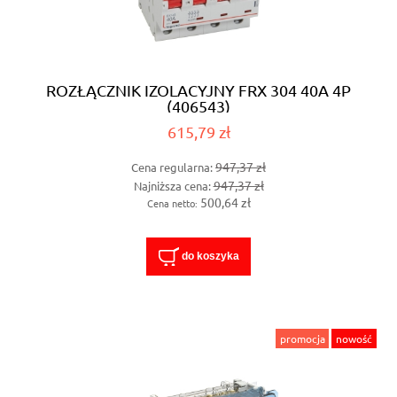
ROZŁĄCZNIK IZOLACYJNY FRX 304 40A 4P
(406543)
615,79 zł
947,37 zł
Cena regularna:
947,37 zł
Najniższa cena:
500,64 zł
Cena netto:
do koszyka
promocja
nowość