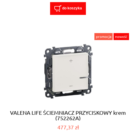
do koszyka
promocja
nowość
VALENA LIFE ŚCIEMNIACZ PRZYCISKOWY krem
(752262A)
477,37 zł