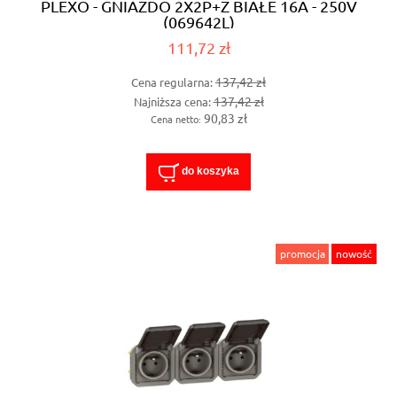
PLEXO - GNIAZDO 2X2P+Z BIAŁE 16A - 250V
(069642L)
111,72 zł
137,42 zł
Cena regularna:
137,42 zł
Najniższa cena:
90,83 zł
Cena netto:
do koszyka
promocja
nowość