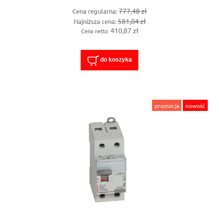
777,48 zł
Cena regularna:
581,04 zł
Najniższa cena:
410,87 zł
Cena netto:
do koszyka
promocja
nowość