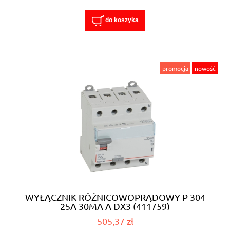
do koszyka
promocja
nowość
WYŁĄCZNIK RÓŻNICOWOPRĄDOWY P 304
25A 30MA A DX3 (411759)
505,37 zł