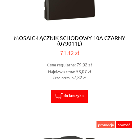
MOSAIC ŁĄCZNIK SCHODOWY 10A CZARNY
(079011L)
71,12 zł
79,02 zł
Cena regularna:
58,07 zł
Najniższa cena:
57,82 zł
Cena netto:
do koszyka
promocja
nowość