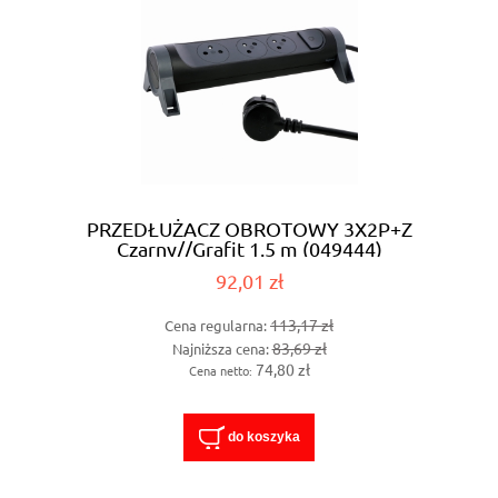
PRZEDŁUŻACZ OBROTOWY 3X2P+Z
Czarny//Grafit 1.5 m (049444)
92,01 zł
113,17 zł
Cena regularna:
83,69 zł
Najniższa cena:
74,80 zł
Cena netto:
do koszyka