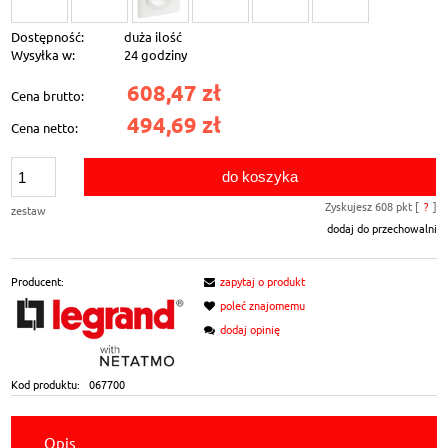
Dostępność:
duża ilość
Wysyłka w:
24 godziny
608,47 zł
Cena brutto:
494,69 zł
Cena netto:
do koszyka
Zyskujesz
608
pkt [
?
]
zestaw
dodaj do przechowalni
Producent:
zapytaj o produkt
poleć znajomemu
dodaj opinię
Kod produktu:
067700
Opis