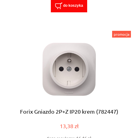
do koszyka
promocja
Forix Gniazdo 2P+Z IP20 krem (782447)
13,38 zł
16,46 zł