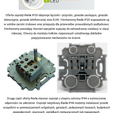
Oferta osprzęt
Forix
IP20 obejmuje łączniki i przyciski, gniazda zasilające, gniazda
telewizyjne, gniazda telefonicznej oraz RJ45. Mechanizmy
Forix
IP20 wyposażone są
w solidne zaciski śrubowe oraz przepusty dla przewodów prowadzonych podtynkowo.
Mechanizmy posiadają również specjalne wypusty do zatrzaskowej instalacji w stacji
roboczej. Otwory do montażu kołków rozporowych umożliwiają dokładne
pozycjonowanie mechanizmu na ścianie.
Drugą część oferty
Forix
stanowi osprzęt o stopniu ochrony IP44 o wzmocnionej
odporności na uderzenie. Osprzęt natynkowy
Forix
IP44 możemy instalować przede
wszystkim w pomieszczeniach wilgotnych, garażach, zadaszonych tarasach, budynkach
gospodarczych, piwnicach, ogródkach restauracyjnych lub magazynach.