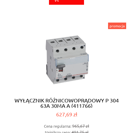
promocja
WYŁĄCZNIK RÓŻNICOWOPRĄDOWY P 304
63A 30MA A (411766)
627,69 zł
965,67 zł
Cena regularna:
491,75 zł
Najniższa cena: