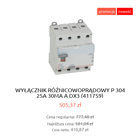
promocja
nowość
WYŁĄCZNIK RÓŻNICOWOPRĄDOWY P 304
25A 30MA A DX3 (411759)
505,37 zł
777,48 zł
Cena regularna:
581,04 zł
Najniższa cena:
410,87 zł
Cena netto: