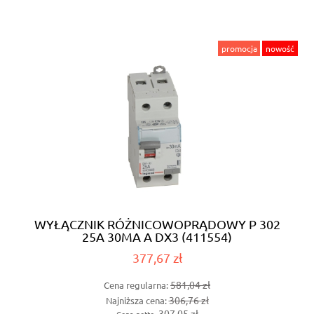
promocja
nowość
WYŁĄCZNIK RÓŻNICOWOPRĄDOWY P 302
25A 30MA A DX3 (411554)
377,67 zł
581,04 zł
Cena regularna:
306,76 zł
Najniższa cena:
307,05 zł
Cena netto: