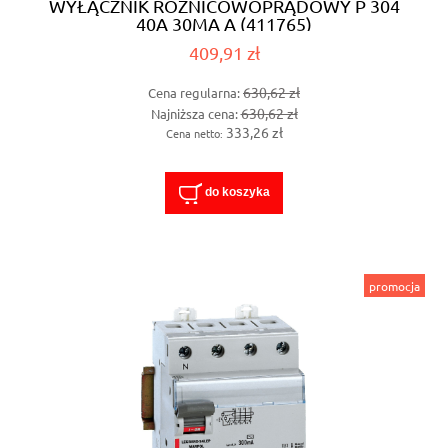
WYŁĄCZNIK RÓŻNICOWOPRĄDOWY P 304
40A 30MA A (411765)
409,91 zł
630,62 zł
Cena regularna:
630,62 zł
Najniższa cena:
333,26 zł
Cena netto:
do koszyka
promocja