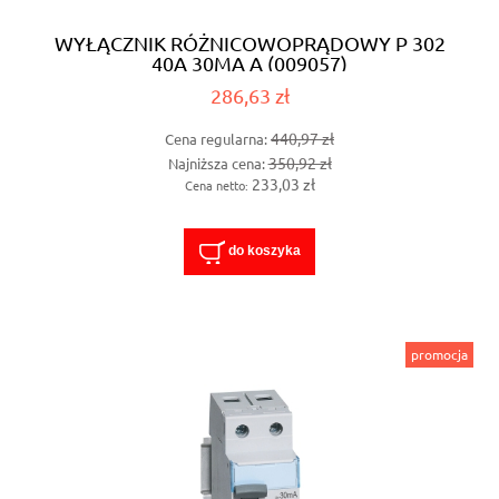
WYŁĄCZNIK RÓŻNICOWOPRĄDOWY P 302
40A 30MA A (009057)
286,63 zł
440,97 zł
Cena regularna:
350,92 zł
Najniższa cena:
233,03 zł
Cena netto:
do koszyka
promocja