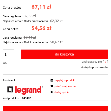
67,11 zł
Cena brutto:
82,55 zł
Cena regularna:
62,32 zł
Najniższa cena z 30 dni przed obniżką:
54,56 zł
Cena netto:
67,11 zł
Cena regularna:
50,67 zł
Najniższa cena z 30 dni przed obniżką:
do koszyka
Zyskujesz
67
pkt [
?
]
szt.
dodaj do przechowalni
Producent:
zapytaj o produkt
poleć znajomemu
dodaj opinię
Kod produktu:
049482